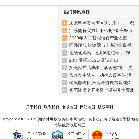
热门资讯排行
未来粤港澳大湾区这几个方面，都
江苏拥有实力却不张扬的3座城市
2020年人工智能核心产业规模
强强联合 钢钢网与上海冶金多领
拒绝爸妈风，她用6组柜体，将6
2.0T后驱带LSD 测试进口
拒绝反式脂肪酸，学会这2招，虎
大连发生杀人、劫持人质事件 现
偷摸撒狗粮,杜海涛狮晚围观沈梦
卖艺还债？罗永浩早该买几十套北
关于我们
-
联系我们
-
老版地图
-
网站地图
-
版权声明
Copyright.2002-2019
湘华财网
版权所有 本网拒绝一切非法行为 欢迎监督举报 如有
错误信息 欢迎纠正