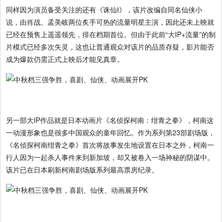
同样因为演员备受关注的还有《诛仙Ⅰ》，该片改编自同名仙侠小
说，由肖战、孟美岐两位炙手可热的流量明星主演，因此还未上映就
已经在预售上遥遥领先，排在档期首位。但由于此前“大IP+流量”的制
片模式已经多次失灵，这也让普通观众对该片的品质存疑，影片能否
成为爆款仍需正式上映后才能见真章。
另一部大IP作品就是日本动画片《名侦探柯南：绀青之拳》，柯南这
一动漫形象也是很多中国观众的童年回忆。作为系列第23部剧场版，
《名侦探柯南绀青之拳》首次将故事发生地设置在日本之外，柯南一
行人因为一起杀人事件来到新加坡，却又被卷入一场神秘的阴谋中。
该片已在日本刷新柯南剧场版系列最高票房纪录。