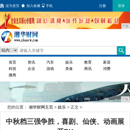
设为首页
加入收藏
手机
注册
登录
广告
首页
资讯
汽车
娱乐
教育
家居
科技
企业
游戏
美食
商讯
消费
微商
广告
您的位置：
湘华财网主页
>
娱乐
> 正文 >
中秋档三强争胜，喜剧、仙侠、动画展