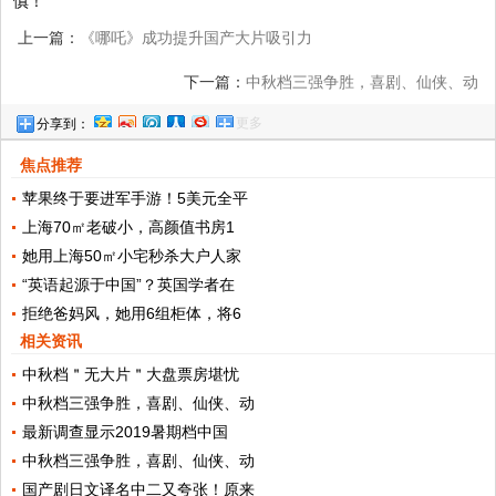
慎！
上一篇：
《哪吒》成功提升国产大片吸引力
美媒：一场视觉盛宴
下一篇：
中秋档三强争胜，喜剧、仙侠、动
更多
分享到：
画展开PK
焦点推荐
苹果终于要进军手游！5美元全平
上海70㎡老破小，高颜值书房1
她用上海50㎡小宅秒杀大户人家
“英语起源于中国”？英国学者在
拒绝爸妈风，她用6组柜体，将6
相关资讯
中秋档＂无大片＂大盘票房堪忧
中秋档三强争胜，喜剧、仙侠、动
最新调查显示2019暑期档中国
中秋档三强争胜，喜剧、仙侠、动
国产剧日文译名中二又夸张！原来