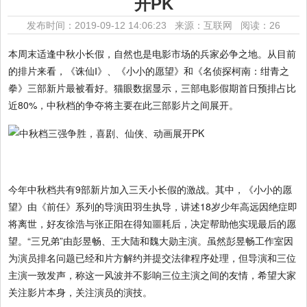
开PK
发布时间：2019-09-12 14:06:23 来源：互联网
阅读：26
本周末适逢中秋小长假，自然也是电影市场的兵家必争之地。从目前
的排片来看，《诛仙Ⅰ》、《小小的愿望》和《名侦探柯南：绀青之
拳》三部新片最被看好。猫眼数据显示，三部电影假期首日预排占比
近80%，中秋档的争夺将主要在此三部影片之间展开。
今年中秋档共有9部新片加入三天小长假的激战。其中，《小小的愿
望》由《前任》系列的导演田羽生执导，讲述18岁少年高远因绝症即
将离世，好友徐浩与张正阳在得知噩耗后，决定帮助他实现最后的愿
望。“三兄弟”由彭昱畅、王大陆和魏大勋主演。虽然彭昱畅工作室因
为演员排名问题已经和片方解约并提交法律程序处理，但导演和三位
主演一致发声，称这一风波并不影响三位主演之间的友情，希望大家
关注影片本身，关注演员的演技。