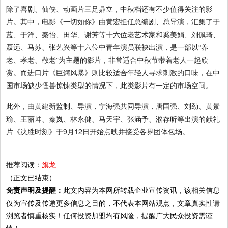
除了喜剧、仙侠、动画片三足鼎立，中秋档还有不少值得关注的影
片。其中，电影《一切如你》由黄宏担任总编剧、总导演，汇集了于
蓝、于洋、秦怡、田华、谢芳等十六位老艺术家和奚美娟、刘佩琦、
聂远、马苏、张艺兴等十六位中青年演员联袂出演，是一部以“养
老、孝老、敬老”为主题的影片，非常适合中秋节带着老人一起欣
赏。而进口片《巨鳄风暴》则比较适合年轻人寻求刺激的口味，在中
国市场缺少怪兽惊悚类型的情况下，此类影片有一定的市场空间。
此外，由黄建新监制、导演，宁海强共同导演，唐国强、刘劲、黄景
瑜、王丽坤、秦岚、林永健、马天宇、张涵予、濮存昕等出演的献礼
片《决胜时刻》于9月12日开始点映并接受各界团体包场。
推荐阅读：
旗龙
（正文已结束）
免责声明及提醒：
此文内容为本网所转载企业宣传资讯，该相关信息
仅为宣传及传递更多信息之目的，不代表本网站观点，文章真实性请
浏览者慎重核实！任何投资加盟均有风险，提醒广大民众投资需谨