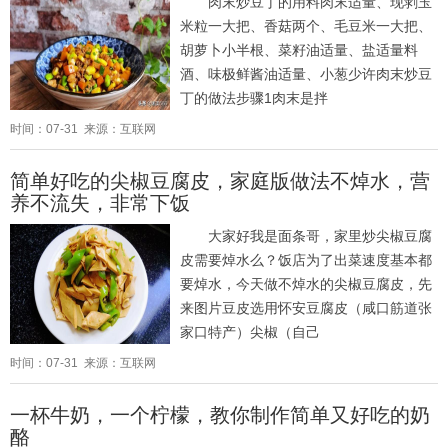
肉末炒豆丁的用料肉末适量、现剥玉
米粒一大把、香菇两个、毛豆米一大把、
胡萝卜小半根、菜籽油适量、盐适量料
酒、味极鲜酱油适量、小葱少许肉末炒豆
丁的做法步骤1肉末是拌
时间：07-31 来源：互联网
简单好吃的尖椒豆腐皮，家庭版做法不焯水，营
养不流失，非常下饭
大家好我是面条哥，家里炒尖椒豆腐
皮需要焯水么？饭店为了出菜速度基本都
要焯水，今天做不焯水的尖椒豆腐皮，先
来图片豆皮选用怀安豆腐皮（咸口筋道张
家口特产）尖椒（自己
时间：07-31 来源：互联网
一杯牛奶，一个柠檬，教你制作简单又好吃的奶
酪