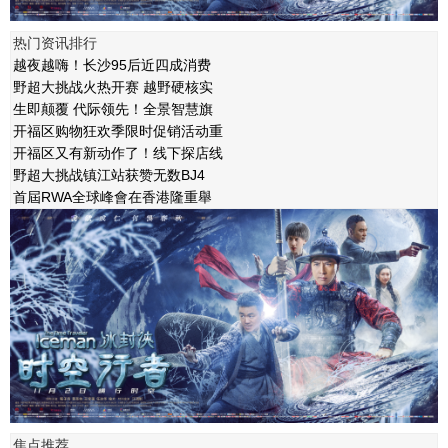
热门资讯排行
越夜越嗨！长沙95后近四成消费
野超大挑战火热开赛 越野硬核实
生即颠覆 代际领先！全景智慧旗
开福区购物狂欢季限时促销活动重
开福区又有新动作了！线下探店线
野超大挑战镇江站获赞无数BJ4
首屆RWA全球峰會在香港隆重舉
焦点推荐