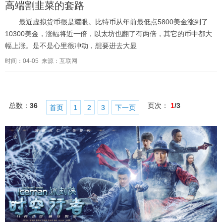
高端割韭菜的套路
最近虚拟货币很是耀眼。比特币从年前最低点5800美金涨到了
10300美金，涨幅将近一倍，以太坊也翻了有两倍，其它的币中都大
幅上涨。是不是心里很冲动，想要进去大显
时间：04-05 来源：互联网
总数：
36
页次：
1
/3
首页
1
2
3
下一页