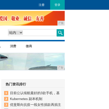
注册
登录
广告
讯
消费
微商
广告
热门资讯排行
目前公认续航最好的3款手机，基
Kubernetes 副本机制
优斐斯向抗疫一线女性捐款再捐主