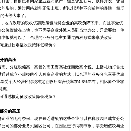
的打击，目前已有两家企业宣布破产！但是像互联网、软件开发、像自
大的影响，通过网络就能正常上班，所以利润并不会断崖的暴跌，相反
板的头等大事了。
外，地方政府的税收优惠政策也能将企业的高税负降下来。而且享受优
办公位置放在当地，也不需要企业外派人员到当地办公，只需要做一件
税申报就可以了！合理的业务分包主要通过两种形式来享受政策：
分的高压
偏高、分红税偏高、高管的高工资高社保而致高个税、主播礼物打赏太
以通过成立小规模的个人独资企业的方式，以合理的业务分包享受优惠
业享受个人经营所得税核定征收后综合税率在4.6%左右，相比原企业将
优惠。
税部分的高压
是企业的无可奈何。现在缺乏进项的这些企业可以在税收园区成立分公
移公司的部分业务到园区公司，在园区进行纳税申报，享受增值税与企