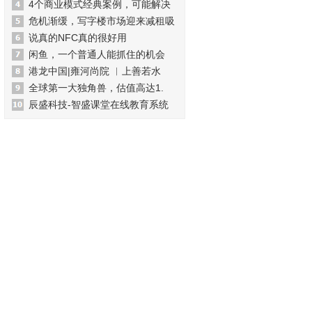
4个商业模式经典案例，可能解决
危机渐缓，写字楼市场迎来减租吸
说真的NFC真的很好用
闲鱼，一个普通人能抓住的机会
港龙中国|雍河尚院 ︳上善若水
全球第一大独角兽，估值高达1.
辰盛科技-智盛课堂在线教育系统