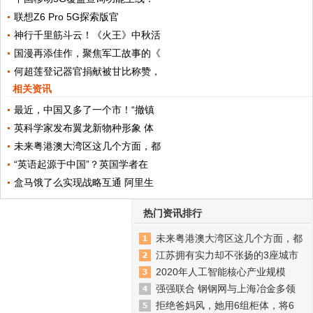
联想Z6 Pro 5G探索版官
神行千里筋斗云！《火王》中秋活
国漫再添佳作，聚焦军工故事的《
何超莲登记器官捐献被甘比称赞，
相关资讯
最近，中国又多了一个市！“撤镇
英科学家发布翼龙新物种形象 体
未来粤港澳大湾区这几个方面，都
“英语起源于中国”？英国学者在
盒马饿了么实现战略互通 阿里生
热门资讯排行
未来粤港澳大湾区这几个方面，都
江苏拥有实力却不张扬的3座城市
2020年人工智能核心产业规模
强强联合 钢钢网与上海冶金多领
拒绝爸妈风，她用6组柜体，将6