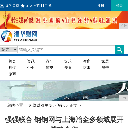
设为首页
加入收藏
手机
注册
登录
广告
首页
资讯
汽车
娱乐
教育
家居
科技
企业
游戏
美食
商讯
消费
微商
广告
您的位置：
湘华财网主页
>
资讯
> 正文 >
强强联合 钢钢网与上海冶金多领域展开