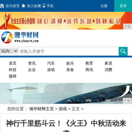
设为首页
加入收藏
手机
注册
登录
广告
首页
资讯
汽车
娱乐
教育
家居
科技
企业
游戏
美食
商讯
消费
微商
广告
您的位置：
湘华财网主页
>
游戏
> 正文 >
神行千里筋斗云！《火王》中秋活动来