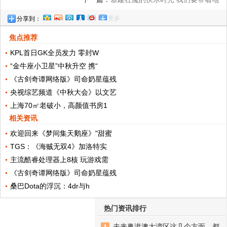
更多
分享到：
球一起去流浪
焦点推荐
KPL首日GK全员发力 零封W
“金牛座小卫星”中秋升空 携“
《古剑奇谭网络版》司命奶星蕴残
央视综艺频道《中秋大会》以文艺
上海70㎡老破小，高颜值书房1
相关资讯
欢迎回来《梦间集天鹅座》"甜蜜
TGS：《海贼无双4》加洛特实
主流酷睿处理器上8核 玩游戏需
《古剑奇谭网络版》司命奶星蕴残
桑巴Dota的浮沉：4dr与h
热门资讯排行
未来粤港澳大湾区这几个方面，都