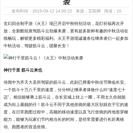
袭
发布时间：2019-09-12 14:00:22 来源：互联网
阅读：15
玄幻回合制手游《火王》现已开启中秋特别活动，花灯祈福再次开
放，全新酷炫座驾筋斗云劲爆来袭，更有超多新鲜有趣的中秋活动在
线畅玩，解锁更多精彩福利。火王手游现诚邀各位继承者们一起参加
中秋活动，驾驶筋斗云，团聚长安！
神行千里 筋斗云来也
传闻中为齐天大圣所驾驭的筋斗云，此刻已撑着中秋佳节降临长安。
一个筋斗十万八千里的速度，分分钟让继承者体验什么叫“速度七十
迈”。相信能够乘上筋斗云，在长安城上转上一圈，不用太久你就能
成为街上最靓的仔！筋斗云不同于其他坐骑的最大区别就在于它的速
度，在日常跑图过程中，高额的移动速度以及飞行坐骑的跨地形穿梭
能力，能够为玩家们节约相当长的时间，是经常需要进行长距离移
动、跑图者的首选坐骑。