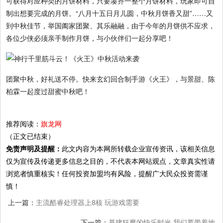
可获得对应种类的月饼材料，只要凑齐一整个月饼材料，玩家即可自
制出想要完成的月饼。“八月十五日月儿圆，中秋月饼香又甜”……又
到中秋佳节，举国阖家团聚、其乐融融，由于今年的月饼供不应求，
各位少侠必须亲手制作月饼，与小伙伴们一起分享吧！
团聚中秋，好礼送不停。快来玄幻回合制手游《火王》，与景甜、陈
柏霖一起度过甜蜜中秋吧！
推荐阅读：
旗龙网
（正文已结束）
免责声明及提醒：
此文内容为本网所转载企业宣传资讯，该相关信息
仅为宣传及传递更多信息之目的，不代表本网站观点，文章真实性请
浏览者慎重核实！任何投资加盟均有风险，提醒广大民众投资需谨
慎！
上一篇：
主流酷睿处理器上8核 玩游戏需要
吗？高玩说Yes
下一篇：
基建狂魔的快乐时光 我们要带着地