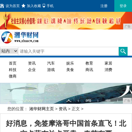
设为首页
加入收藏
手机
注册
登录
广告
首页
资讯
汽车
娱乐
教育
家居
科技
企业
游戏
美食
商讯
消费
微商
广告
您的位置：
湘华财网主页
>
资讯
> 正文 >
好消息，免签摩洛哥中国首条直飞！北