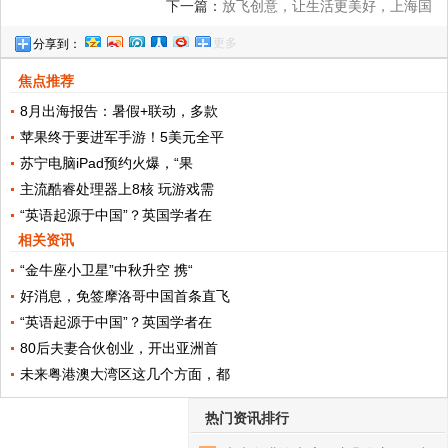
展开战略合作
下一篇：
放飞创意，让生活更美好，上海国
更多
分享到：
际设计周南通站启动礼圆满落幕！
焦点推荐
8月出海报告：暑假+联动，多款
苹果终于要进军手游！5美元全平
苏宁电脑iPad预约火爆，“果
主流酷睿处理器上8核 玩游戏需
“英语起源于中国”？英国学者在
相关资讯
“金牛座小卫星”中秋升空 携“
好消息，免签摩洛哥中国首条直飞
“英语起源于中国”？英国学者在
80后夫妻合伙创业，开出亚洲首
未来粤港澳大湾区这几个方面，都
热门资讯排行