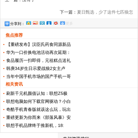
下一篇：
夏日甄选，少了这件七匹狼怎
更多
分享到：
么“型”
焦点推荐
【重磅发布】汉臣氏药食同源新品
华为一口价换电池活动再次延期：
食品履历一扫即得，元祖糕点送礼
韩庚34岁生日示爱战狼2女主卢
当年中国手机市场的国产手机一哥
相关资讯
刷新千元机颜值认知：联想Z5极
联想电脑如何下载官网驱动？小白
奇酷手机青春版就该这么玩，玩出
重磅更新为你而来《部落风暴》安
联想手机品牌终于推新机，18: