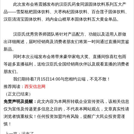
此次发布会将震撼发布的汉臣氏药食同源固体饮料系列五大产
品
——雪梨枇杷固体饮料、大枣枸杞固体饮料、百合莲子固体饮料、
汉臣清清宝固体饮料、鸡内金山楂草本固体饮料五大黄金单品。
汉臣氏优秀营养师团队将针对产品配方、功能以及适用人群做
出详细阐述，届时经销商及消费者朋友们将第一时间通过直播间赏鉴
新品。
同时本次云端发布会将带来豪华家电大奖、直播间惊喜红包雨
等超多直播福利，送给汉臣氏全国经销商伙伴以及观看直播的消费者
朋友们。
我们期待着
7月15日14:00与您相约云端，不见不散！
推荐阅读：
西安信息网
（正文已结束）
免责声明及提醒：
此文内容为本网所转载企业宣传资讯，该相关信息
仅为宣传及传递更多信息之目的，不代表本网站观点，文章真实性请
浏览者慎重核实！任何投资加盟均有风险，提醒广大民众投资需谨
慎！
上一篇：没有了