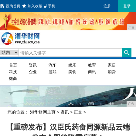
设为首页
加入收藏
手机
注册
登录
广告
首页
资讯
汽车
娱乐
教育
家居
科技
企业
游戏
美食
商讯
消费
微商
广告
您的位置：
湘华财网主页
>
资讯
> 正文 >
【重磅发布】汉臣氏药食同源新品云端