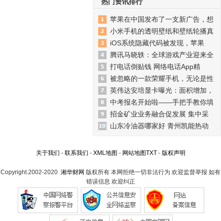
热门资讯排行
苹果在中国发布了一支新广告，想
小米手机的透明壁纸和壁纸轮播真
iOS系统隐藏代码被发现，苹果
腾讯马晓轶：全球游戏产业迎来全
打电话倒贴钱 网络电话App精
被忽略的一款荣耀手机，无论是性
英伟达安培显卡曝光：面积增加，
中考报名开始啦——手把手教你填
招金矿业业务融合促发展 集中采
山东冷油器哪家好 青州凯能热动
关于我们
-
联系我们
-
XML地图
-
网站地图
TXT
-
版权声明
Copyright.2002-2020
湘华财网
版权所有 本网拒绝一切非法行为 欢迎监督举报 如有
错误信息 欢迎纠正