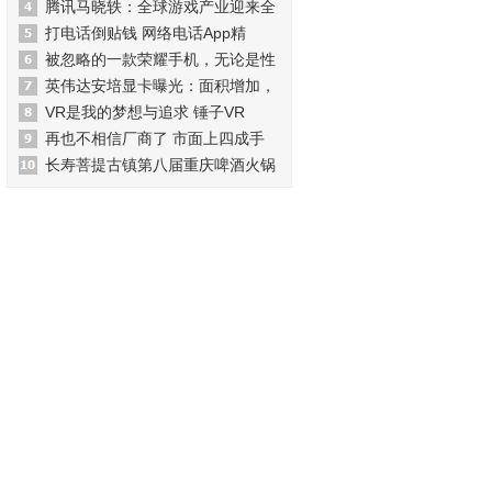
腾讯马晓轶：全球游戏产业迎来全
打电话倒贴钱 网络电话App精
被忽略的一款荣耀手机，无论是性
英伟达安培显卡曝光：面积增加，
VR是我的梦想与追求 锤子VR
再也不相信厂商了 市面上四成手
长寿菩提古镇第八届重庆啤酒火锅