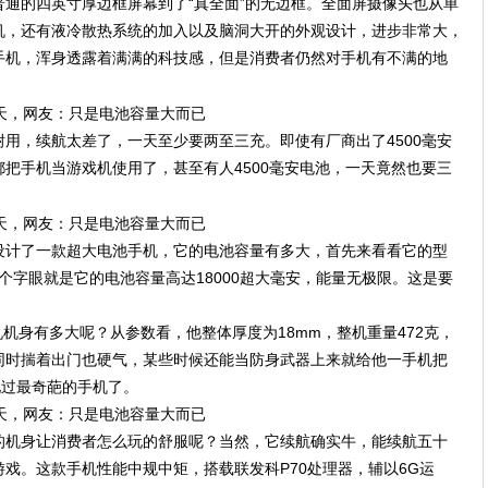
通的四英寸厚边框屏幕到了“真全面”的无边框。全面屏摄像头也从单
机，还有液冷散热系统的加入以及脑洞大开的外观设计，进步非常大，
手机，浑身透露着满满的科技感，但是消费者仍然对手机有不满的地
用，续航太差了，一天至少要两至三充。即使有厂商出了4500毫安
把手机当游戏机使用了，甚至有人4500毫安电池，一天竟然也要三
设计了一款超大电池手机，它的电池容量有多大，首先来看看它的型
中18K这个字眼就是它的电池容量高达18000超大毫安，能量无极限。这是要
机机身有多大呢？从参数看，他整体厚度为18mm，整机重量472克，
同时揣着出门也硬气，某些时候还能当防身武器上来就给他一手机把
是我见过最奇葩的手机了。
的机身让消费者怎么玩的舒服呢？当然，它续航确实牛，能续航五十
戏。这款手机性能中规中矩，搭载联发科P70处理器，辅以6G运