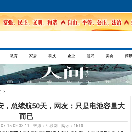
教育
家居
科技
企业
游戏
美食
商
 >
毫安，总续航50天，网友：只是电池容量大
而已
07-15 09:33:11 来源：互联网
阅读：1516