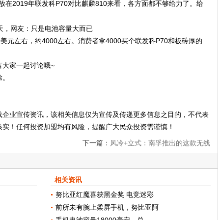
放在2019年联发科P70对比麒麟810来看，各方面都不够给力了。给
美元左右，约4000左右。消费者拿4000买个联发科P70和板砖厚的
言大家一起讨论哦~
除。
载企业宣传资讯，该相关信息仅为宣传及传递更多信息之目的，不代表
核实！任何投资加盟均有风险，提醒广大民众投资需谨慎！
下一篇：
风冷+立式：南孚推出的这款无线
充要火
相关资讯
努比亚红魔喜获黑金奖 电竞迷彩
前所未有腕上柔屏手机，努比亚阿