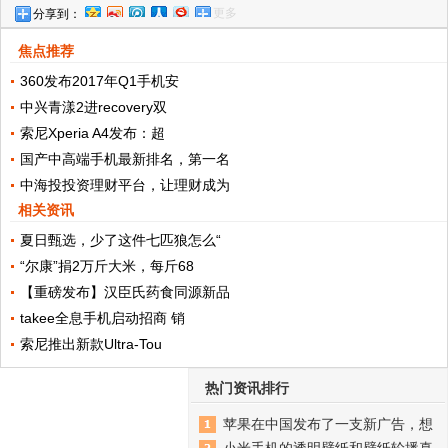
更多
分享到：
价格屠夫
焦点推荐
360发布2017年Q1手机安
中兴青漾2进recovery双
索尼Xperia A4发布：超
国产中高端手机最新排名，第一名
中海投投资理财平台，让理财成为
相关资讯
夏日甄选，少了这件七匹狼怎么“
“尔康”捐2万斤大米，每斤68
【重磅发布】汉臣氏药食同源新品
takee全息手机启动招商 销
索尼推出新款Ultra-Tou
热门资讯排行
苹果在中国发布了一支新广告，想