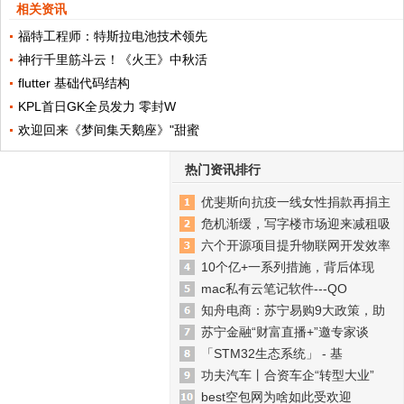
相关资讯
福特工程师：特斯拉电池技术领先
神行千里筋斗云！《火王》中秋活
flutter 基础代码结构
KPL首日GK全员发力 零封W
欢迎回来《梦间集天鹅座》"甜蜜
热门资讯排行
优斐斯向抗疫一线女性捐款再捐主
危机渐缓，写字楼市场迎来减租吸
六个开源项目提升物联网开发效率
10个亿+一系列措施，背后体现
mac私有云笔记软件---QO
知舟电商：苏宁易购9大政策，助
苏宁金融“财富直播+”邀专家谈
「STM32生态系统」 - 基
功夫汽车丨合资车企“转型大业”
best空包网为啥如此受欢迎