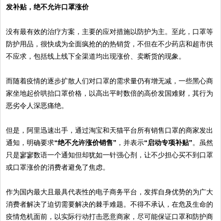
发补贴，绝不允许口罩涨价
没有最有效的治疗方案，主要的应对措施以防护为主。至此，口罩等
防护用品，很快成为全面疯抢的的热销货，不但在不少药店和超市供
不应求，包括线上线下全渠道均出现涨价、卖断货的现象。
而随着疫情的逐步扩散人们对口罩的需求量仍有增无减，一些黑心商
家坐地起价哄抬口罩价格，以高出平时数倍的高价发国难财，其行为
恶劣令人深恶痛绝。
但是，阿里迅速出手，通过淘宝和天猫平台所有销售口罩的商家发出
通知，明确要求
“绝不允许涨价销售”
，并表示
“启动专项补贴”
。虽然
只是寥寥数语一个通知但却犹如一针强心剂，让不少担心买不到口罩
或口罩涨价的消费者避免了焦虑。
作为国内最大且最具代表性的电子商务平台，发挥自身优势的为广大
消费者解决了迫切需要解决的棘手难题。不得不承认，在危及生命的
疫情危机面前，以实际行动打击恶意商家，尽可能保证口罩和防护商