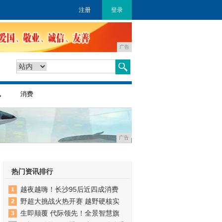
注册
登录
广告
讯
消费
广告
热门资讯排行
越夜越嗨！长沙95后近四成消费
野超大挑战火热开赛 越野硬核实
生即颠覆 代际领先！全景智慧旗