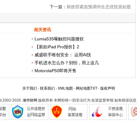
下一篇：
财政部紧急预调停生态优投原始股
权回收？知情人士：“只是协同制定解决困
相关资讯
难方案！”
Lumia535曝触控问题微软
【新款iPad Pro报价】2
威盛联手唯创安全： 运用AI技
手机进水怎么办？别怕，用上这几
MotorolaP50即将开售
关于我们
-
联系我们
-
XML地图
-
网站地图
TXT
-
版权声明
ht.2002-2026
湘华财网
版权所有 本网拒绝一切非法行为 欢迎监督举报 如有错误信息