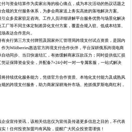
支付与资金结算作为卖家出海的核心痛点，成为本次活动的热议话题之
业合规的支付服务体系，为参会商家送上务实高效的落地解决方案。
吸引众多卖家驻足咨询。工作人员详细讲解平台服务优势与场景化解决
及工厂等不同主体定制差异化支付方案，覆盖合规入驻、低成本结算、
现场表达合作意向。
持有央行第三方支付牌照及国家外汇管理局跨境支付试点资质，是国内
Wildberries惠选官方跨境支付合作伙伴，平台深耕俄系跨境电商
单自动同步、当日快速结汇，有效缓解商家压款压力；同时提供低汇损
凭证保障资金安全，并配备7×24小时一对一专属客服，一站式解决
通将持续优化服务能力，凭借官方合作资质、本地化支付能力及成熟风
合规的跨境支付服务，助力商家深耕海外市场、抢抓俄罗斯电商红利，
载企业宣传资讯，该相关信息仅为宣传及传递更多信息之目的，不代表
核实！任何投资加盟均有风险，提醒广大民众投资需谨慎！