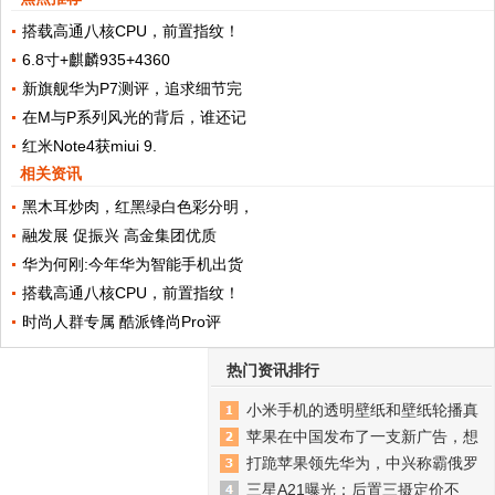
搭载高通八核CPU，前置指纹！
6.8寸+麒麟935+4360
新旗舰华为P7测评，追求细节完
在M与P系列风光的背后，谁还记
红米Note4获miui 9.
相关资讯
黑木耳炒肉，红黑绿白色彩分明，
融发展 促振兴 高金集团优质
华为何刚:今年华为智能手机出货
搭载高通八核CPU，前置指纹！
时尚人群专属 酷派锋尚Pro评
热门资讯排行
小米手机的透明壁纸和壁纸轮播真
苹果在中国发布了一支新广告，想
打跪苹果领先华为，中兴称霸俄罗
三星A21曝光：后置三摄定价不