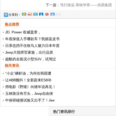
嚣却游离在外的有趣体验
下一篇：
笃行致远 再铸华章——佰易集团
更多
分享到：
2020迎新年会隆重举行
焦点推荐
JD. Power 权威盖章，
年底保值入手哪款车？凯丽蓝皮书
日系也挡不住牧马人魅力日本年度
Jeep大指挥官家族，出行品质
超酷的全路况小型SUV，试驾过
相关资讯
“小众”磷虾油，为何在韩国遭
让ABB颤抖！全新蔚来ES8补
用电影《野猪》向猪年说再见！
玉林路没有尽头，Jeep自由侠
中保研碰撞试验又出手了！Jee
热门资讯排行