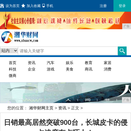
设为首页
加入收藏
手机
注册
登录
广告
首页
资讯
汽车
娱乐
教育
家居
科技
企业
游戏
美食
商讯
消费
微商
广告
您的位置：
湘华财网主页
>
资讯
> 正文 >
日销最高居然突破900台，长城皮卡的侵