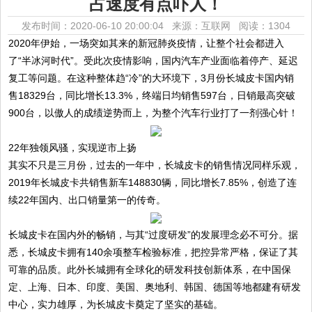
占速度有点吓人！
发布时间：2020-06-10 20:00:04 来源：互联网
阅读：1304
2020年伊始，一场突如其来的新冠肺炎疫情，让整个社会都进入
了“半冰河时代”。受此次疫情影响，国内汽车产业面临着停产、延迟
复工等问题。在这种整体趋“冷”的大环境下，3月份长城皮卡国内销
售18329台，同比增长13.3%，终端日均销售597台，日销最高突破
900台，以傲人的成绩逆势而上，为整个汽车行业打了一剂强心针！
22年独领风骚，实现逆市上扬
其实不只是三月份，过去的一年中，长城皮卡的销售情况同样乐观，
2019年长城皮卡共销售新车148830辆，同比增长7.85%，创造了连
续22年国内、出口销量第一的传奇。
长城皮卡在国内外的畅销，与其“过度研发”的发展理念必不可分。据
悉，长城皮卡拥有140余项整车检验标准，把控异常严格，保证了其
可靠的品质。此外长城拥有全球化的研发科技创新体系，在中国保
定、上海、日本、印度、美国、奥地利、韩国、德国等地都建有研发
中心，实力雄厚，为长城皮卡奠定了坚实的基础。