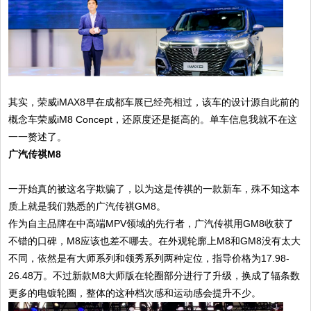
其实，荣威iMAX8早在成都车展已经亮相过，该车的设计源自此前的
概念车荣威iM8 Concept，还原度还是挺高的。单车信息我就不在这
一一赘述了。
广汽传祺M8
一开始真的被这名字欺骗了，以为这是传祺的一款新车，殊不知这本
质上就是我们熟悉的广汽传祺GM8。
作为自主品牌在中高端MPV领域的先行者，广汽传祺用GM8收获了
不错的口碑，M8应该也差不哪去。在外观轮廓上M8和GM8没有太大
不同，依然是有大师系列和领秀系列两种定位，指导价格为17.98-
26.48万。不过新款M8大师版在轮圈部分进行了升级，换成了辐条数
更多的电镀轮圈，整体的这种档次感和运动感会提升不少。