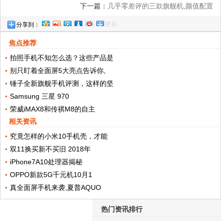
下一篇：
几乎零差评的三款旗舰机,颜值配置
更多
分享到：
都很高,学生党爱不释手
焦点推荐
拍照手机不知怎么选？这些产品是
别只盯着全面屏5大亮点告诉你,
锤子全新旗舰手机评测，这样的坚
Samsung 三星 970
荣威iMAX8和传祺M8的自主
相关资讯
究竟怎样的小米10手机壳，才能
双11换买新不买旧 2018年
iPhone7A10处理器揭秘
OPPO新款5G千元机10月1
真全面屏手机来袭,夏普AQUO
热门资讯排行