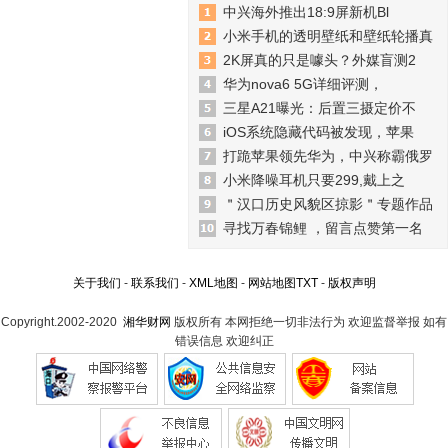
中兴海外推出18:9屏新机Bl
小米手机的透明壁纸和壁纸轮播真
2K屏真的只是噱头？外媒盲测2
华为nova6 5G详细评测，
三星A21曝光：后置三摄定价不
iOS系统隐藏代码被发现，苹果
打跪苹果领先华为，中兴称霸俄罗
小米降噪耳机只要299,戴上之
＂汉口历史风貌区掠影＂专题作品
寻找万春锦鲤 ，留言点赞第一名
关于我们
-
联系我们
-
XML地图
-
网站地图
TXT
-
版权声明
Copyright.2002-2020
湘华财网
版权所有 本网拒绝一切非法行为 欢迎监督举报 如有
错误信息 欢迎纠正