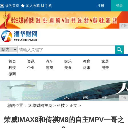
设为首页
加入收藏
手机
注册
登录
广告
首页
资讯
汽车
娱乐
教育
家居
科技
企业
游戏
美食
商讯
消费
微商
广告
您的位置：
湘华财网主页
>
科技
> 正文 >
荣威iMAX8和传祺M8的自主MPV一哥之