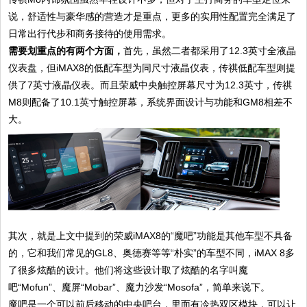
说，舒适性与豪华感的营造才是重点，更多的实用性配置完全满足了
日常出行代步和商务接待的使用需求。
需要划重点的有两个方面，
首先，虽然二者都采用了12.3英寸全液晶
仪表盘，但iMAX8的低配车型为同尺寸液晶仪表，传祺低配车型则提
供了7英寸液晶仪表。而且荣威中央触控屏幕尺寸为12.3英寸，传祺
M8则配备了10.1英寸触控屏幕，系统界面设计与功能和GM8相差不
大。
其次，就是上文中提到的荣威iMAX8的“魔吧”功能是其他车型不具备
的，它和我们常见的GL8、奥德赛等等“朴实”的车型不同，iMAX 8多
了很多炫酷的设计。他们将这些设计取了炫酷的名字叫魔
吧“Mofun”、魔屏“Mobar”、魔力沙发“Mosofa”，简单来说下。
魔吧是一个可以前后移动的中央吧台，里面有冷热双区模块，可以让