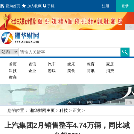
设为首页
加入收藏
手机
注册
登录
广告
首页
资讯
汽车
娱乐
教育
家居
科技
企业
游戏
美食
商讯
消费
微商
广告
您的位置：
湘华财网主页
>
科技
> 正文 >
上汽集团2月销售整车4.74万辆，同比减