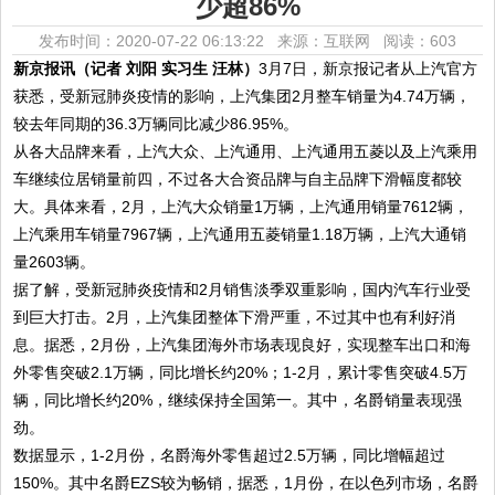
少超86%
发布时间：2020-07-22 06:13:22 来源：互联网
阅读：603
新京报讯（记者 刘阳 实习生 汪林）
3月7日，新京报记者从上汽官方
获悉，受新冠肺炎疫情的影响，上汽集团2月整车销量为4.74万辆，
较去年同期的36.3万辆同比减少86.95%。
从各大品牌来看，上汽大众、上汽通用、上汽通用五菱以及上汽乘用
车继续位居销量前四，不过各大合资品牌与自主品牌下滑幅度都较
大。具体来看，2月，上汽大众销量1万辆，上汽通用销量7612辆，
上汽乘用车销量7967辆，上汽通用五菱销量1.18万辆，上汽大通销
量2603辆。
据了解，受新冠肺炎疫情和2月销售淡季双重影响，国内汽车行业受
到巨大打击。2月，上汽集团整体下滑严重，不过其中也有利好消
息。据悉，2月份，上汽集团海外市场表现良好，实现整车出口和海
外零售突破2.1万辆，同比增长约20%；1-2月，累计零售突破4.5万
辆，同比增长约20%，继续保持全国第一。其中，名爵销量表现强
劲。
数据显示，1-2月份，名爵海外零售超过2.5万辆，同比增幅超过
150%。其中名爵EZS较为畅销，据悉，1月份，在以色列市场，名爵