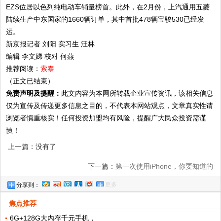
EZS位居以色列纯电动车销量榜首。此外，在2月份，上汽通用五菱
陆续生产中东国家的1660辆订单，其中首批478辆宝骏530已经发
运。
新京报记者 刘阳 实习生 汪林
编辑 李文娣 校对 何燕
推荐阅读：
索泰
（正文已结束）
免责声明及提醒：
此文内容为本网所转载企业宣传资讯，该相关信息
仅为宣传及传递更多信息之目的，不代表本网站观点，文章真实性请
浏览者慎重核实！任何投资加盟均有风险，提醒广大民众投资需谨
慎！
上一篇：没有了
下一篇：
第一次使用iPhone，你要知道的
更多
分享到：
Apple ID知识
焦点推荐
6G+128G大内存千元手机，