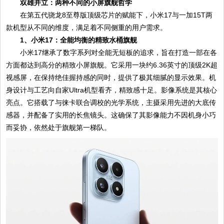
双雄并立：两种不同的小屏旗舰哲学
在第五代骁龙8至尊版顶级芯片的赋能下，小米17与一加15T两
款机型从不同的维度，满足着不同侧重的用户需求。
1、小米17：全能均衡的精致水桶旗舰
小米17继承了数字系列对全能无短板的追求，旨在打造一部在各
方面都达到高分的精致小屏旗舰。它采用一块约6.36英寸的顶级2K超
视感屏，在保持绝佳握持感的同时，提供了极其细腻的显示效果。机
身设计与工艺向自家Ultra机型看齐，精致感十足。影像系统是其核心
亮点。它搭载了与徕卡联合调校的光学系统，主摄采用先进的大底传
感器，并配备了实用的长焦镜头。这确保了其影像能力不因机身小巧
而妥协，依然处于旗舰第一梯队。