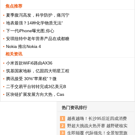
焦点推荐
夏季腹泻高发，科学防护，痛泻宁
地表最强？14种化学物质无法“
下一代iPhone曝光图,你心
安琪纽特中老年营养产品在成都糖
Nokia 推出Nokia 4
相关资讯
小米首款WiFi6路由AX36
筑基国家地标，亿固四大明星工程
腾讯接受 30%“苹果税”？微
二手交易平台转转完成3亿美元B
区块链扩展发展方向大热，Cas
热门资讯排行
越夜越嗨！长沙95后近四成消费
野超大挑战火热开赛 越野硬核实
生即颠覆 代际领先！全景智慧旗