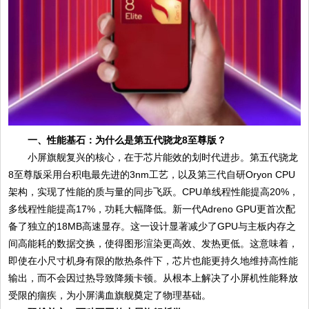
一、性能基石：为什么是第五代骁龙8至尊版？
小屏旗舰复兴的核心，在于芯片能效的划时代进步。第五代骁龙
8至尊版采用台积电最先进的3nm工艺，以及第三代自研Oryon CPU
架构，实现了性能的质与量的同步飞跃。CPU单线程性能提高20%，
多线程性能提高17%，功耗大幅降低。新一代Adreno GPU更首次配
备了独立的18MB高速显存。这一设计显著减少了GPU与主板内存之
间高能耗的数据交换，使得图形渲染更高效、发热更低。这意味着，
即使在小尺寸机身有限的散热条件下，芯片也能更持久地维持高性能
输出，而不会因过热导致降频卡顿。从根本上解决了小屏机性能释放
受限的痼疾，为小屏满血旗舰奠定了物理基础。