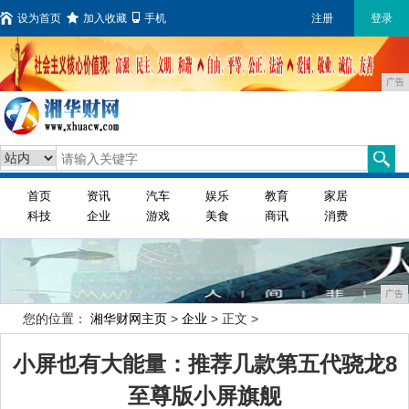
设为首页
加入收藏
手机
注册
登录
广告
首页
资讯
汽车
娱乐
教育
家居
科技
企业
游戏
美食
商讯
消费
广告
您的位置：
湘华财网主页
>
企业
> 正文 >
小屏也有大能量：推荐几款第五代骁龙8
至尊版小屏旗舰