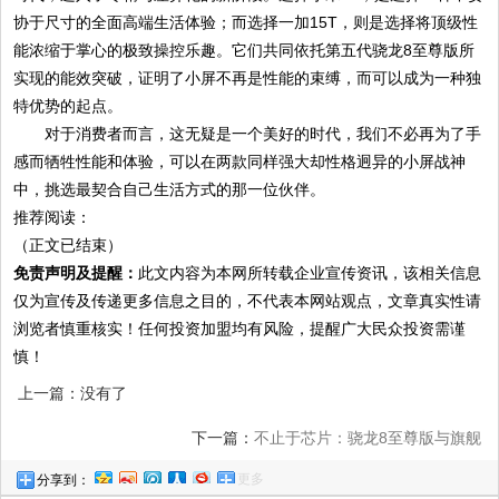
协于尺寸的全面高端生活体验；而选择一加15T，则是选择将顶级性
能浓缩于掌心的极致操控乐趣。它们共同依托第五代骁龙8至尊版所
实现的能效突破，证明了小屏不再是性能的束缚，而可以成为一种独
特优势的起点。
对于消费者而言，这无疑是一个美好的时代，我们不必再为了手
感而牺牲性能和体验，可以在两款同样强大却性格迥异的小屏战神
中，挑选最契合自己生活方式的那一位伙伴。
推荐阅读：
（正文已结束）
免责声明及提醒：
此文内容为本网所转载企业宣传资讯，该相关信息
仅为宣传及传递更多信息之目的，不代表本网站观点，文章真实性请
浏览者慎重核实！任何投资加盟均有风险，提醒广大民众投资需谨
慎！
上一篇：没有了
下一篇：
不止于芯片：骁龙8至尊版与旗舰
更多
分享到：
手机的“地基革命”