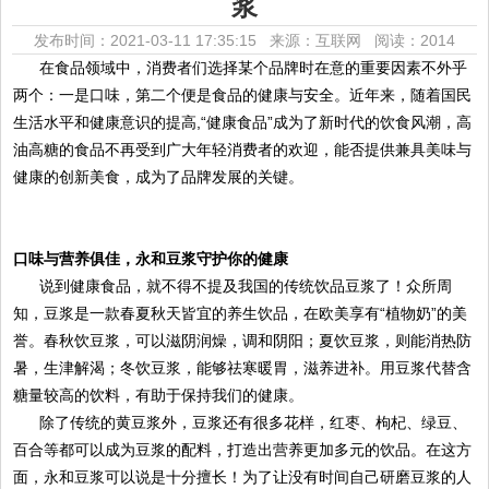
浆
发布时间：2021-03-11 17:35:15 来源：互联网
阅读：2014
在食品领域中，消费者们选择某个品牌时在意的重要因素不外乎
两个：一是口味，第二个便是食品的健康与安全。近年来，随着国民
生活水平和健康意识的提高,“健康食品”成为了新时代的饮食风潮，高
油高糖的食品不再受到广大年轻消费者的欢迎，能否提供兼具美味与
健康的创新美食，成为了品牌发展的关键。
口味与营养俱佳，永和豆浆守护你的健康
说到健康食品，就不得不提及我国的传统饮品豆浆了！众所周
知，豆浆是一款春夏秋天皆宜的养生饮品，在欧美享有“植物奶”的美
誉。春秋饮豆浆，可以滋阴润燥，调和阴阳；夏饮豆浆，则能消热防
暑，生津解渴；冬饮豆浆，能够祛寒暖胃，滋养进补。用豆浆代替含
糖量较高的饮料，有助于保持我们的健康。
除了传统的黄豆浆外，豆浆还有很多花样，红枣、枸杞、绿豆、
百合等都可以成为豆浆的配料，打造出营养更加多元的饮品。在这方
面，永和豆浆可以说是十分擅长！为了让没有时间自己研磨豆浆的人