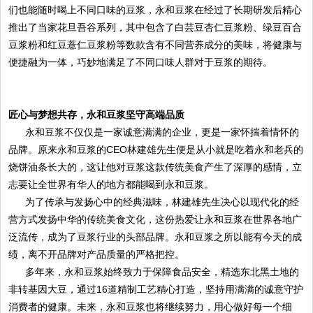
们也能随时喝上不同口味的豆浆，永和豆浆在经过了长期研发后精心
推出了当家花旦吾谷系列，其中包含了白芸豆杏仁豆浆粉、绿豆百合
豆浆粉和红豆薏仁豆浆粉等数款含有不同营养成分的美味，将健康与
便捷融为一体，巧妙地满足了不同口味人群对于豆浆的期待。
匠心与梦想共存，永和豆浆坚守高端品质
永和豆浆不仅仅是一家诚意满满的企业，更是一家怀揣着情怀的
品牌。原来永和豆浆的CEO林建雄先生便是从小就是吃着永和老兵的
烧饼油条长大的，这让他对豆浆这款传统美食产生了深厚的感情，立
志要让全世界有华人的地方都能喝到永和豆浆。
为了传承与发扬心中的经典滋味，林建雄先生决心以现代化的经
营方式发扬中华的传统美食文化，这份热爱让永和豆浆在世界各地广
泛流传，成为了豆浆行业的头部品牌。永和豆浆之所以能有今天的成
绩，离不开品牌对产品质量的严格把控。
多年来，永和豆浆始终致力于保障食品安全，精选东北黑土地的
非转基因大豆，通过16道精制工艺精心打造，坚持用满满的诚意守护
消费者的健康。未来，永和豆浆也将继续努力，用心做好每一个细