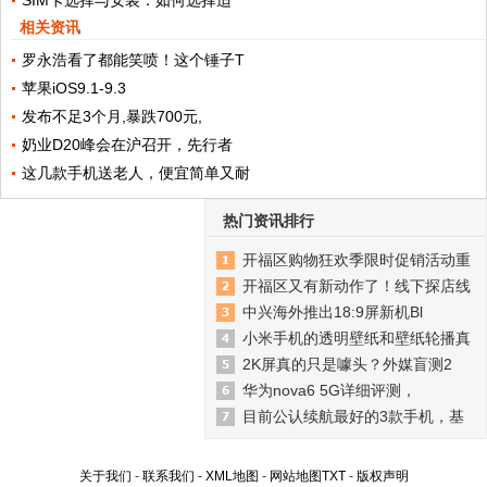
SIM卡选择与安装：如何选择适
相关资讯
罗永浩看了都能笑喷！这个锤子T
苹果iOS9.1-9.3
发布不足3个月,暴跌700元,
奶业D20峰会在沪召开，先行者
这几款手机送老人，便宜简单又耐
热门资讯排行
开福区购物狂欢季限时促销活动重
开福区又有新动作了！线下探店线
中兴海外推出18:9屏新机Bl
小米手机的透明壁纸和壁纸轮播真
2K屏真的只是噱头？外媒盲测2
华为nova6 5G详细评测，
目前公认续航最好的3款手机，基
关于我们
-
联系我们
-
XML地图
-
网站地图
TXT
-
版权声明