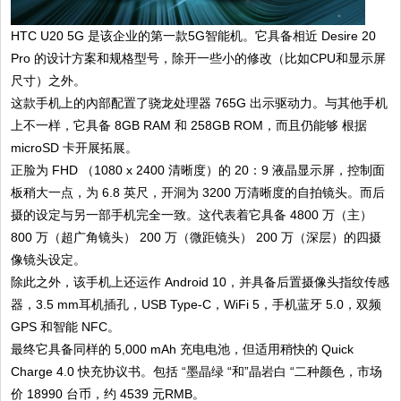
HTC U20 5G 是该企业的第一款5G智能机。它具备相近 Desire 20
Pro 的设计方案和规格型号，除开一些小的修改（比如CPU和显示屏
尺寸）之外。
这款手机上的內部配置了骁龙处理器 765G 出示驱动力。与其他手机
上不一样，它具备 8GB RAM 和 258GB ROM，而且仍能够 根据
microSD 卡开展拓展。
正脸为 FHD （1080 x 2400 清晰度）的 20：9 液晶显示屏，控制面
板稍大一点，为 6.8 英尺，开洞为 3200 万清晰度的自拍镜头。而后
摄的设定与另一部手机完全一致。这代表着它具备 4800 万（主）
800 万（超广角镜头） 200 万（微距镜头） 200 万（深层）的四摄
像镜头设定。
除此之外，该手机上还运作 Android 10，并具备后置摄像头指纹传感
器，3.5 mm耳机插孔，USB Type-C，WiFi 5，手机蓝牙 5.0，双频
GPS 和智能 NFC。
最终它具备同样的 5,000 mAh 充电电池，但适用稍快的 Quick
Charge 4.0 快充协议书。包括 “墨晶绿 “和”晶岩白 “二种颜色，市场
价 18990 台币，约 4539 元RMB。