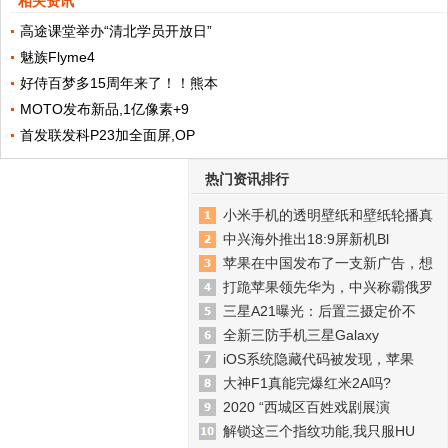
相关资讯
高途课堂举办“清北学员开放日”
魅族Flyme4
好侍百梦多15周年来了！！熊本
MOTO发布新品,1亿像素+9
首发联发科P23加全面屏,OP
热门资讯排行
小米手机的透明壁纸和壁纸轮播真
中兴海外推出18:9屏新机Bl
苹果在中国发布了一支新广告，想
打跪苹果领先华为，中兴称霸俄罗
三星A21曝光：后置三摄定价不
全新三防手机三星Galaxy
iOS系统隐藏代码被发现，苹果
大神F1真能完爆红米2A吗?
2020 “西城区百姓戏剧展演
解锁这三个指纹功能,我只服HU