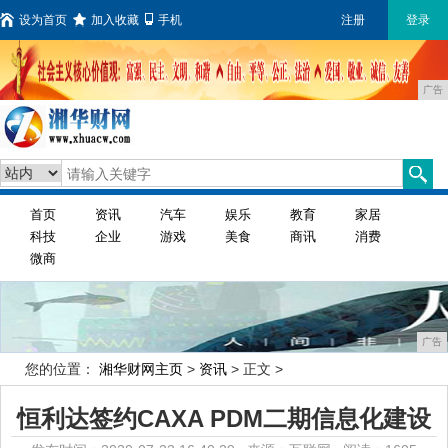
设为首页
加入收藏
手机
注册
登录
广告
首页
资讯
汽车
娱乐
教育
家居
科技
企业
游戏
美食
商讯
消费
微商
广告
您的位置：
湘华财网主页
>
资讯
> 正文 >
恒利达签约CAXA PDM二期信息化建设