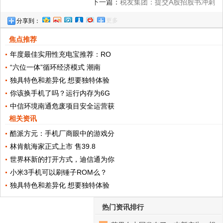
下一篇：
税友集团：提交A股招股书冲刺
更多
分享到：
IPO，蚂蚁金服是股东
焦点推荐
年度最佳实用性充电宝推荐：RO
“六位一体”循环经济模式 潮南
独具特色和差异化 想要独特体验
你该换手机了吗？运行内存为6G
中信环境南通危废项目安全运营获
相关资讯
酷派方元：手机厂商眼中的游戏分
林肯航海家正式上市 售39.8
世界杯新的打开方式，迪信通为你
小米3手机可以刷锤子ROM么？
独具特色和差异化 想要独特体验
热门资讯排行