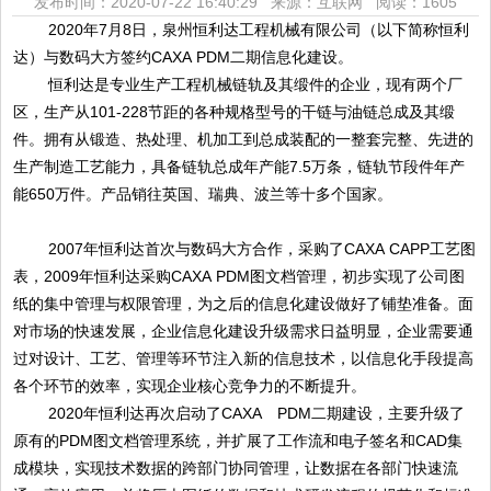
发布时间：2020-07-22 16:40:29 来源：互联网
阅读：1605
2020
年
7月8日，泉州恒利达工程机械有限公司（以下简称恒利
达）与数码大方签约CAXA PDM二期信息化建设。
恒利达是专业生产工程机械链轨及其缎件的企业，现有两个厂
区，生产从
101-228
节距的各种规格型号的干链与油链总成及其缎
件。拥有从锻造、热处理、机加工到总成装配的一整套完整、先进的
生产制造工艺能力，具备链轨总成年产能
7.5万条，链轨节段件年产
能650万件。产品销往英国、瑞典、波兰等十多个国家。
2007年恒利达首次与数码大方合作，采购了CAXA CAPP
工艺图
表，
2009年恒利达采购CAXA PDM图文档管理，初步实现了公司图
纸的集中管理与权限管理，为之后的信息化建设做好了铺垫准备。面
对市场的快速发展，企业信息化建设升级需求日益明显，企业需要通
过对设计、工艺、管理等环节注入新的信息技术，以信息化手段提高
各个环节的效率，实现企业核心竞争力的不断提升。
2020年恒利达再次启动了CAXA PDM二期建设，主要升级了
原有的PDM图文档管理系统，并扩展了工作流和电子签名和CAD集
成模块，实现技术数据的跨部门协同管理，让数据在各部门快速流