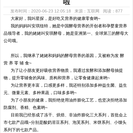
啦
发布时间：2020-06-23 12:05:18 来源：互联网
阅读：877
大家好，我叫星探，是好吃又营养的健康零食哟
~
我的妈妈叫安琪纽特，她是中国酵母营养的开创者和孕婴童营养
品领导者，我的姥姥叫安琪酵母，她是亚洲第一、全球第三的酵母大
公司哦。
所以，我继承了姥姥和妈妈的酵母营养的基因，又被称为发
酵
营
养
零
辅
食
~
为了让小朋友更好吸收营养物质，我通过发酵和添加酵母抽提
物，提升零辅食的风味、质构和营养，让零食健康起来哟
~
为让营养更丰富，口感更多样，我还特别添加多种益生菌、益生
元、微量元素、多种果蔬，口味多多哟
~
为了小朋友的健康，我拒绝使用油炸膨化工艺，也坚决拒绝添加
防腐剂、香精、色素哟
~
目前我已经形成了冻干、烘焙、非油炸膨化三大系列，首批会上
市七款产品哦
~分别是酸奶溶豆系列、泡芙系列、米饼系列、小馒头
系列下的七款产品。