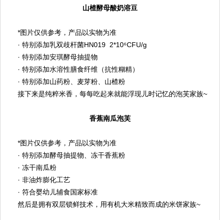
山楂酵母酸奶溶豆
*图片仅供参考，产品以实物为准
· 特别添加乳双歧杆菌HN019 2*10⁶CFU/g
· 特别添加安琪酵母抽提物
· 特别添加水溶性膳食纤维（抗性糊精）
· 特别添加山药粉、麦芽粉、山楂粉
接下来是纯粹米香，每每吃起来就能浮现儿时记忆的泡芙家族
~
香蕉南瓜泡芙
*图片仅供参考，产品以实物为准
· 特别添加酵母抽提物、冻干香蕉粉
· 冻干南瓜粉
· 非油炸膨化工艺
· 符合婴幼儿辅食国家标准
然后是拥有双层锁鲜技术，用有机大米精致而成的米饼家族
~