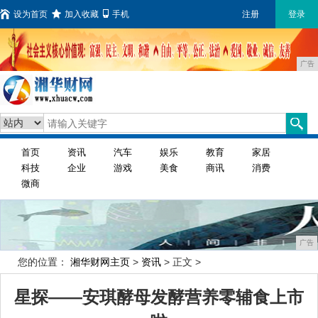
设为首页
加入收藏
手机
注册
登录
广告
首页
资讯
汽车
娱乐
教育
家居
科技
企业
游戏
美食
商讯
消费
微商
广告
您的位置：
湘华财网主页
>
资讯
> 正文 >
星探——安琪酵母发酵营养零辅食上市