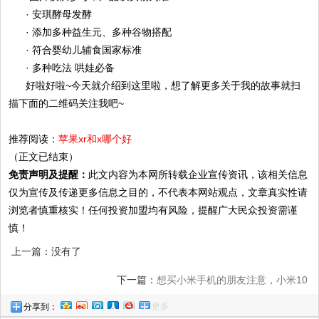
· 安琪酵母发酵
· 添加多种益生元、多种谷物搭配
· 符合婴幼儿辅食国家标准
· 多种吃法 哄娃必备
好啦好啦
~今天就介绍到这里啦，想了解更多关于我的故事就扫
描下面的二维码关注我吧~
推荐阅读：
苹果xr和x哪个好
（正文已结束）
免责声明及提醒：
此文内容为本网所转载企业宣传资讯，该相关信息
仅为宣传及传递更多信息之目的，不代表本网站观点，文章真实性请
浏览者慎重核实！任何投资加盟均有风险，提醒广大民众投资需谨
慎！
上一篇：没有了
下一篇：
想买小米手机的朋友注意，小米10
更多
分享到：
Pro有3个优点，也有3个缺点？