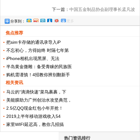
下一篇：
中国五金制品协会副理事长孟凡波
更多
分享到：
一行莅临厨壹堂考察指导
焦点推荐
把sim卡存储的通讯录导入iP
不忘初心，方得始终 时隔七年第
iPhone相机出现黑屏、无法
半岛黄金微雕：备受青睐的民族医
购机需谨慎！4招教你辨别翻新手
相关资讯
马云的“滴滴快递”菜鸟裹裹，下
美能膜助力广州创治水攻坚典范，
2.5亿QQ现金红包小年开抢！
2019上半年移动游戏收入54
家里WIFI延迟高，教你几招搞
热门资讯排行