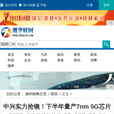
设为首页
加入收藏
手机
注册
登录
广告
首页
资讯
汽车
娱乐
教育
家居
科技
企业
游戏
美食
商讯
消费
微商
广告
您的位置：
湘华财网主页
>
资讯
> 正文 >
中兴实力抢镜！下半年量产7nm 5G芯片