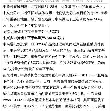
发布时间：2020-08-06 04:01:55 来源：互联网
阅读：661
中关村在线消息：
北京时间6月28日，此前举行的中兴股东大会上，
中兴公司CEO徐子阳对媒体表示，他们认为芯片在目前的行业中有着
非常重要的地位。徐子阳也透露，中兴微电子正在研发7nm 5G芯
片，预计今年下半年实现量产。
中兴实力抢镜！下半年量产7nm 5G芯片
中兴通讯副总裁，TDD&5G产品总经理柏燕民近期在接受采访时表
示，中兴的5G芯片已经研发到了第三代产品。第三代产品将主要基
于7nm制程工艺。相关产品也将在今年下半年发布。目前，中兴方面
并没有透露他们的5G芯片具体情况。不过各路媒体纷纷猜测，7nm
5G芯片量产或许就在今年下半年。
前段时间，中兴手机官方在微博宣布中兴天机Axon 10 Pro 5G版将在
下个月（7月）正式开售。日前，中兴高管在接受媒体采访时表示，
中兴的5G手机在价格方面非常有诚意，是一个极具竞争力的价格。
这也是我国首款宣布将面向普通消费者出售的5G手机。中兴天机
Axon 10 Pro 5G版在配置上基本与普通版基本相同，其正面搭载了一
块6.47英寸FHD+AMOLED灵感柔性屏，屏幕比例为19.5：9，采用