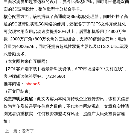
曲面水滴屏加超窄边框的设计，屏占比高达92%，同时背部也是双曲
面的3D玻璃设计，整体造型十分贴合手掌。
核心配置方面，该机搭载了高通骁龙855旗舰处理器，同时外挂了高
通的5G基带以实现5G网络的使用，还配备了了F2FS文件系统优化，
可实现常用应用启动速度提升30%以上；后置相机采用了4800万主
摄+2000万广角+800万长焦的三摄组合，支持20倍混合变焦；电池
容量为4000mAh，同时还拥有超线性双扬声器以及DTS:X Ultra沉浸
式音频技术。
（本文图片来自互联网）
【ZOL客户端下载】看最新科技资讯，APP市场搜索“中关村在线”，
客户端阅读体验更好。(7204560)
推荐阅读：
iphone5
（正文已结束）
免责声明及提醒：
此文内容为本网所转载企业宣传资讯，该相关信息
仅为宣传及传递更多信息之目的，不代表本网站观点，文章真实性请
浏览者慎重核实！任何投资加盟均有风险，提醒广大民众投资需谨
慎！
上一篇：没有了