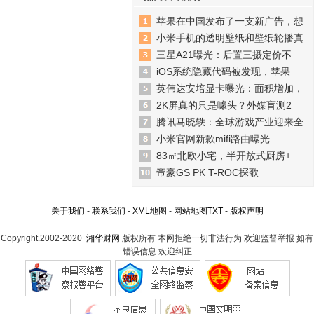
苹果在中国发布了一支新广告，想
小米手机的透明壁纸和壁纸轮播真
三星A21曝光：后置三摄定价不
iOS系统隐藏代码被发现，苹果
英伟达安培显卡曝光：面积增加，
2K屏真的只是噱头？外媒盲测2
腾讯马晓轶：全球游戏产业迎来全
小米官网新款mifi路由曝光
83㎡北欧小宅，半开放式厨房+
帝豪GS PK T-ROC探歌
关于我们
-
联系我们
-
XML地图
-
网站地图
TXT
-
版权声明
Copyright.2002-2020
湘华财网
版权所有 本网拒绝一切非法行为 欢迎监督举报 如有
错误信息 欢迎纠正