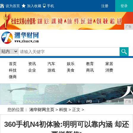
设为首页
加入收藏
手机
注册
登录
广告
首页
资讯
汽车
娱乐
教育
家居
科技
企业
游戏
美食
商讯
消费
微商
广告
您的位置：
湘华财网主页
>
科技
> 正文 >
360手机N4初体验:明明可以靠内涵 却还