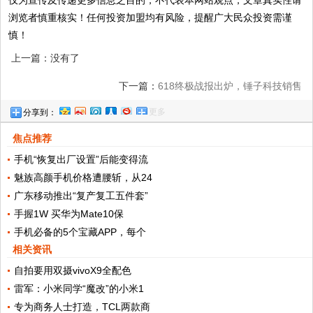
仅为宣传及传递更多信息之目的，不代表本网站观点，文章真实性请
浏览者慎重核实！任何投资加盟均有风险，提醒广大民众投资需谨
慎！
上一篇：没有了
下一篇：
618终极战报出炉，锤子科技销售
更多
分享到：
成绩喜人，入围多项排名!
焦点推荐
手机“恢复出厂设置”后能变得流
魅族高颜手机价格遭腰斩，从24
广东移动推出“复产复工五件套”
手握1W 买华为Mate10保
手机必备的5个宝藏APP，每个
相关资讯
自拍要用双摄vivoX9全配色
雷军：小米同学“魔改”的小米1
专为商务人士打造，TCL两款商