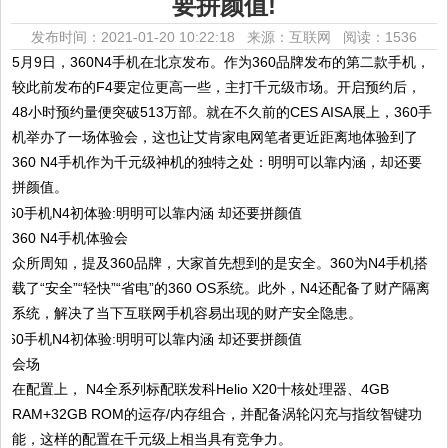
要拼颜值!
发布时间：2021-01-20 10:22:18 来源：互联网
阅读：1536
5月9日，360N4手机在北京发布。作为360品牌发布的第二款手机，
较此前发布的F4要定位更高一些，主打千元级市场。开启预约后，
48小时预约量便突破513万部。就在不久前的CES AISA展上，360手
机举办了一场体验会，这也让艾肯家电网笔者更近距离地体验到了
360 N4手机作为千元级神机的独特之处：明明可以靠内涵，却还要
拼颜值。
360 N4手机体验会
众所周知，提及360品牌，大家首先想到的是安全。360为N4手机搭
载了“安全”“轻快”“省电”的360 OS系统。此外，N4还配备了财产隔离
系统，解决了当下互联网手机容易出现的财产安全隐患。
会场
在配置上， N4全系列标配联发科Helio X20十核处理器、4GB
RAM+32GB ROM的运存/内存组合，并配备涡轮闪充与指纹智键功
能，这样的配置在千元级上相当具有竞争力。