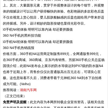
上。其次，大量圆形元素，贯穿于外观整体设计的每个细节，外观整
体的细腻设计可以让用户获得畅快的体验。色彩艳丽的多款彩色后盖
不仅在视觉上赏心悦目，婴儿肌肤般触感的后盖也能给用户带来舒适
的持握感。另外，设计精妙的隐形按键也显得光彩夺目。
360 N4手机的黑科技功能
360 N4手机热销战报
价格方面，360手机N4运营商定制版售899元，全网通版售999元，
在360手机商城、360商城、京东均有销售。另据360手机公关总监杨
国强介绍，此前N4发布会上展示的防水等级达到IPX7级的防水版N4
也将于近期上市，而售价仅仅比普通版高出百元左右，可谓良心至
极。这也意味着不久后，消费者带着千元神机360 N4到水下自拍将
成为可能。(Velho)
推荐阅读：
湖南汽车网
（正文已结束）
免责声明及提醒：
此文内容为本网所转载企业宣传资讯，该相关信息