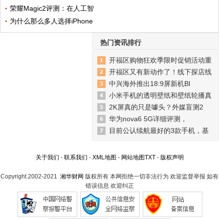
荣耀Magic2评测：在人工智
为什么那么多人选择iPhone
热门资讯排行
开福区购物狂欢季限时促销活动重
开福区又有新动作了！线下探店线
中兴海外推出18:9屏新机Bl
小米手机的透明壁纸和壁纸轮播真
2K屏真的只是噱头？外媒盲测2
华为nova6 5G详细评测，
目前公认续航最好的3款手机，基
关于我们
-
联系我们
-
XML地图
-
网站地图
TXT
-
版权声明
Copyright.2002-2021
湘华财网
版权所有 本网拒绝一切非法行为 欢迎监督举报 如有
错误信息 欢迎纠正