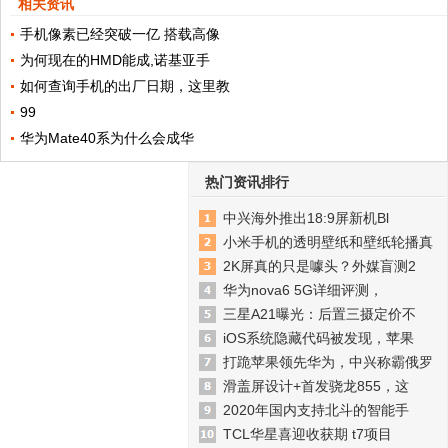
相关资讯
手机像素已经突破一亿 搭载高像
为何现在的HMD能成,诺基亚手
如何查询手机的出厂日期，这里教
99
华为Mate40系为什么会成华
热门资讯排行
中兴海外推出18:9屏新机Bl
小米手机的透明壁纸和壁纸轮播真
2K屏真的只是噱头？外媒盲测2
华为nova6 5G详细评测，
三星A21曝光：后置三摄定价不
iOS系统隐藏代码被发现，苹果
打跪苹果领先华为，中兴称霸俄罗
滑盖屏设计+首发骁龙855，这
2020年国内支持北斗的智能手
TCL华星喜迎收获期 t7项目