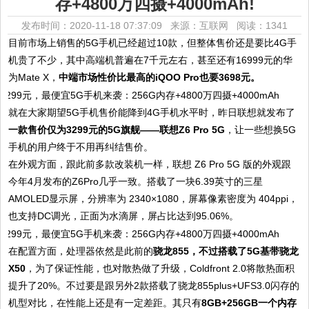
存+4800万四摄+4000mAh!
发布时间：2020-11-18 07:37:09 来源：互联网
阅读：1341
目前市场上销售的5G手机已经超过10款，但整体售价还是要比4G手
机贵了不少，其中高端机普遍在7千元左右，甚至还有16999元的华
为Mate X，
中端市场性价比最高的iQOO Pro也要3698元。
就在大家期望5G手机售价能降到4G手机水平时，昨日联想就发布了
一款售价仅为3299元的5G旗舰——联想Z6 Pro 5G
，让一些想换5G
手机的用户终于不用再纠结售价。
在外观方面，跟此前多款改装机一样，联想 Z6 Pro 5G 版的外观跟
今年4月发布的Z6Pro几乎一致。搭载了一块6.39英寸的三星
AMOLED显示屏，分辨率为 2340×1080，屏幕像素密度为 404ppi，
也支持DC调光，正面为水滴屏，屏占比达到95.06%。
在配置方面，处理器依然是此前的
骁龙855，不过搭载了5G基带骁龙
X50
，为了保证性能，也对散热做了升级，Coldfront 2.0将散热面积
提升了20%。不过要是跟另外2款搭载了骁龙855plus+UFS3.0闪存的
机型对比，在性能上还是有一定差距。其只有
8GB+256GB一个内存