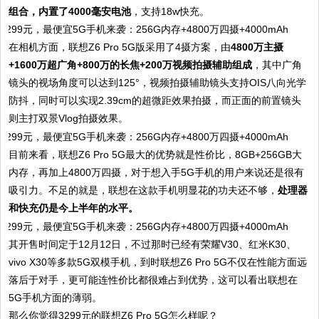
组合，内置了4000毫安电池
，支持18w快充。
在相机方面，联想Z6 Pro 5G版采用了4摄方案，由
4800万主摄
+1600万超广角+800万的长焦+200万视频拍摄辅助组成
，其中广角
镜头的视场角度可以达到125°，视频拍摄辅助镜头支持OIS八向光学
防抖，同时可以实现2.39cm的超微距效果拍摄，而正面的前置镜头
则主打双景Vlog拍摄效果。
目前来看，联想Z6 Pro 5G最大的优势就是性价比，8GB+256GB大
内存，再加上4800万四摄，对于想入手5G手机的用户来说还是很有
吸引力。不足的就是，联想在这款手机明显花的功夫还不够，
处理器
和快充仍是今上半年的水平。
其开售时间定于12月12日，不过那时已经有荣耀V30、红米K30、
vivo X30等多款5G双模手机，到时联想Z6 Pro 5G不仅在性能方面远
落后于对手，更可能连性价比都很难占到优势，这可以看出联想在
5G手机方面的薄弱。
那么你觉得3299元的联想Z6 Pro 5G怎么样呢？