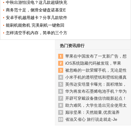
中秋出游怕没电？这几款超级快充
商务范十足，侧滑全键盘诺基亚E
安卓手机越用越卡？分享几款软件
能刷机能救机 完美刷机一键救回
怎样清空手机内存，简单的三个方
热门资讯排行
苹果在中国发布了一支新广告，想
iOS系统隐藏代码被发现，苹果
被忽略的一款荣耀手机，无论是性
小米手机的透明壁纸和壁纸轮播真
英伟达安培显卡曝光：面积增加，
华为将发布石墨烯电池手机？华为
开辟可穿戴设备微信功能新起点！
助力难民，大学生造出完全使用太
巅珍坚果：天然能量,优质滋养
省油又省心 旅行说走就走-Je