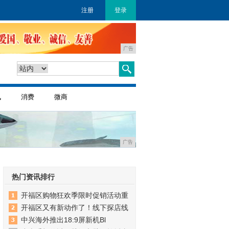
注册
登录
广告
讯
消费
微商
广告
热门资讯排行
开福区购物狂欢季限时促销活动重
开福区又有新动作了！线下探店线
中兴海外推出18:9屏新机Bl