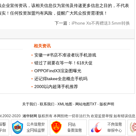
载企业宣传资讯，该相关信息仅为宣传及传递更多信息之目的，不代表
核实！任何投资加盟均有风险，提醒广大民众投资需谨慎！
下一篇：
iPhone Xs不再赠送3.5mm转换
器！这个方法可让手机同时充电和听歌!
相关资讯
安徽一#书店不准读者玩手机游戏
错过了就要在等一年！618大促
OPPOFindX3渲染图曝光
还记得takee全息概念手机吗
2000以内超薄手机推荐
关于我们
-
联系我们
-
XML地图
-
网站地图
TXT
-
版权声明
ht.2002-2020
湘华财网
版权所有 本网拒绝一切非法行为 欢迎监督举报 如有错误信息