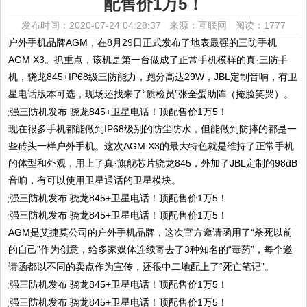
配售价1万5！
发布时间：2020-07-24 04:28:37 来源：互联网
阅读：1777
户外手机品牌AGM，在8月29日正式发布了地表最强的三防手机
AGM X3。抓重点，该机是第一台做成了正常手机模样的真·三防手
机，骁龙845+IP68级三防能力，跑分高达29W，JBL定制音响，有卫
星电话版本可选，现场还找来了“质检员”张全蛋助阵（掩脸笑哭）。
现在很多手机都能做到IP68级别的防尘防水，但能做到防摔的都是一
些砖头一样户外手机。这次AGM X3的最大特色就是维持了正常手机
的体型和外观，用上了真·旗舰芯片骁龙845，外加了JBL定制的98dB
音响，有可以使用卫星通话的卫星模块。
AGM是艾捷莫公司的户外手机品牌，这次官方邀请函用了“杀死以前
的自己”作为创意，给多家媒体连续寄去了3种
知名
的“毒药”，每个邀
请函都以不同的卖点作为宣传，还很中二地配上了“死亡笔记”。