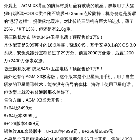
外观上，AGM X3背面的防摔材质后盖有玻璃的质感，屏幕用了大猩
猩5代玻璃+ODLC类金刚石镀膜+0.35mm点胶防摔，机身侧边是所谓
的“悬浮边框”，提供落地缓冲。对比传统三防机有巨大的进步，薄了
25%，轻了13%，但还是有216g重。
具体配置是5.99英寸的18:9屏幕，骁龙845，基于安卓8.1的X OS 3.0
系统，安兔兔跑分宣称超过了29万分。前置2000万像素，后置1200
万+2400万像素双摄。
额外还有个AGM X3极客版，这个版本是个卫星民用手机，用了自主
研发的卫星通讯技术，能在没有信号的森林、海洋上使用卫星电话，
但体型上就没有普通版那么美好了。
售价方面，AGM X3当天开售：
6+64版3499元
8+64版本3999元
8+128版本4399元
鳄鱼纹JBL套装版中，8+128为4999元，8+256版5599元
本身是个卫星电话的AGM X3极客版要9月26日才开卖，售价14999