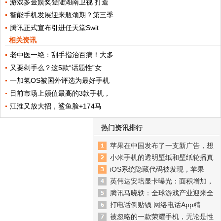
游戏多金娱奖登陆湖南卫视 打造
智能手机发展迎来瓶颈期？第三季
腾讯正式宣布引进任天堂Swit
相关资讯
老中医一绝：刮手指治百病！大多
又要剁手么？这5款“话题性”女
一加氢OS被国外评选为最好手机
目前市场上颜值最高的3款手机，
江淮又放大招，鲨鱼脸+174马
热门资讯排行
苹果在中国发布了一支新广告，想
小米手机的透明壁纸和壁纸轮播真
iOS系统隐藏代码被发现，苹果
英伟达安培显卡曝光：面积增加，
腾讯马晓轶：全球游戏产业迎来全
打电话倒贴钱 网络电话App精
被忽略的一款荣耀手机，无论是性