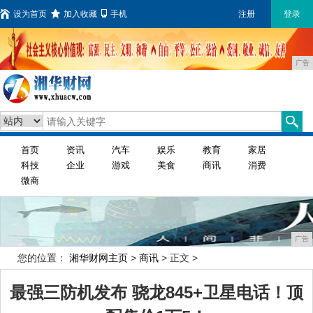
设为首页
加入收藏
手机
注册
登录
广告
首页
资讯
汽车
娱乐
教育
家居
科技
企业
游戏
美食
商讯
消费
微商
广告
您的位置：
湘华财网主页
>
商讯
> 正文 >
最强三防机发布 骁龙845+卫星电话！顶