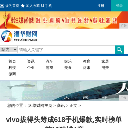
设为首页
加入收藏
手机
注册
登录
广告
首页
资讯
汽车
娱乐
教育
家居
科技
企业
游戏
美食
商讯
消费
微商
广告
您的位置：
湘华财网主页
>
商讯
> 正文 >
vivo拔得头筹成618手机爆款,实时榜单