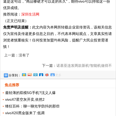
還是这句话，“商品够硬才可以走的长久”，期待vivo可以持续这一份
优异成绩。
推荐阅读：
深圳生活网
（正文已结束）
免责声明及提醒：
此文内容为本网所转载企业宣传资讯，该相关信息
仅为宣传及传递更多信息之目的，不代表本网站观点，文章真实性请
浏览者慎重核实！任何投资加盟均有风险，提醒广大民众投资需谨
慎！
上一篇：没有了
下一篇：
诺基亚连发两款新机!智能机做得不
更多
分享到：
怎样,但功能机还真有一手
焦点推荐
最轻薄的双模5G手机?沈义人爆
vivoX7星空灰开卖,依然2
锋狂百科：聊一聊光学防抖的那些
vivoX20黑金版来了:低调