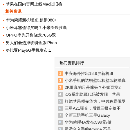
苹果在国内官网上线Mac以旧换
相关资讯
华为荣耀新机曝光,麒麟980+
小米耳塞值得买吗？小米圈铁胶囊
OPPO率先开售骁龙765G双
男人们会选择玫瑰金版iPhon
努比亚Play5G手机发布:1
热门资讯排行
中兴海外推出18:9屏新机Bl
小米手机的透明壁纸和壁纸轮播真
2K屏真的只是噱头？外媒盲测2
iOS系统隐藏代码被发现，苹果
打跪苹果领先华为，中兴称霸俄罗
三星A21曝光：后置三摄定价不
全新三防手机三星Galaxy
华为荣耀4A发布:599元/做
最适合入手的iPhone,不是