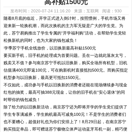
高补贴1500元
发布时间：2020-07-24 11:16:20 来源：互联网
阅读：930
随着8月底的临近，开学正式进入倒计时，按照惯例，手机市场又将
迎来新一轮换机潮，而此次换机的主力军无疑是广大的学生党。为
此，苏宁易购推出了学生专属的“开学福利购”活动，在帮助学生党轻
松换新机的同时，也为大家的钱包减负！
要买新手机，旧手机的处理成为首要问题。丢在一边就此落灰太亏，
贱卖又不值？参与南京苏宁手机以旧换新，购买全场所有机型，旧机
估值满400元即返100元，可在购新机时直接抵扣500元。而购买指定
机型参与以旧换新，最高更可抵扣1500元。
不仅如此，成功参与手机以旧换新的消费者还能在现场继续参与现金
红包的抽奖，最高可抽388元现金，让你的旧手机在“安心退休”的同
时帮你的钱包减负！
除了给力的以旧换新活动，南京苏宁还为即将开学的学生党们提供了
学生专享满减券，学生购机最高可减免100元！不是学生的消费者们
也不要糟心，超值好礼也为你们安排上了！8月29日起，在南京苏宁
购买指定单品，即可赠送苏宁极物立体声运动蓝牙耳机一副，精巧便