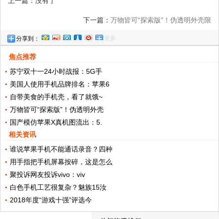
上一篇：没有了
下一篇：
万物皆可“探索版”！伪透明外壳限
更多
分享到：
时推出，有你的手机型号吗？
焦点推荐
苏宁双十一24小时战报：5G手
美国人使用手机品牌排名：苹果6
自带美食的手机壳，看了就饿~
万物皆可“探索版”！伪透明外壳
国产模仿苹果X真机图流出：5.
相关资讯
谁说苹果手机不能通话录音？四种
用手指把手机屏幕按碎，这是怎么
聚投诉网友投诉vivo：viv
白色手机工艺很复杂？魅族15汝
2018年度“游戏十强”评选今