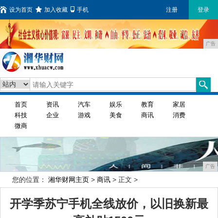
设为首页
加入收藏
手机
注册
登录
广告
首页
资讯
汽车
娱乐
教育
家居
科技
企业
游戏
美食
商讯
消费
微商
广告
您的位置：
湘华财网主页
>
商讯
> 正文 >
开学季苏宁手机全线放价，以旧换新最