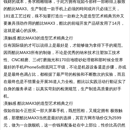
钱财的成本，务求精雕细琢，于此方拥有现如今那样一部称得上极致
的酷比MAX3。生产制造一款手机上必须的時间或许只必须三天，
181道工艺过程，殊不知要打造出一款称之为是造型艺术精典另外又
要兼具强劲作用的酷比MAX3，酷比的前端开发产品研发用了14月，
这就是诚心的反映。
仅有国际级的才可以说得上是最好是，才能够做为拿得下手的规范。
因而酷比MAX3所有的制做，不论是优秀的纳米技术注塑加工技术
性、CNC精磨、三d打磨抛光和170目地喷砂处理都和那时候全世界
最好的手机iPhone5s彻底同工平级，不论是机器设备還是步骤，亦或
是是最终色调占比，都根据了最严苛的检验和不断数次的实验，而且
在最终也是不惜重金开展36道人力全检。酷比以实践活动行動证实了
自身的服务承诺：以真实苛刻的检测规范，生产制造高质量的好手
机。
假如你如今正想买一部大屏幕手机，既想照相，又规定拥有 极致触
感，那麼酷比MAX3当然是最好的选择，其官方网市场价仅为2599
元，做为一台旗舰机，这一价钱和配备处在中上部位，性价比高仍然