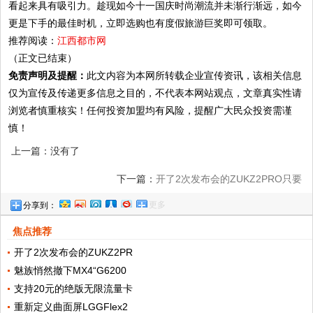
看起来具有吸引力。趁现如今十一国庆时尚潮流并未渐行渐远，如今
更是下手的最佳时机，立即选购也有度假旅游巨奖即可领取。
推荐阅读：
江西都市网
（正文已结束）
免责声明及提醒：
此文内容为本网所转载企业宣传资讯，该相关信息
仅为宣传及传递更多信息之目的，不代表本网站观点，文章真实性请
浏览者慎重核实！任何投资加盟均有风险，提醒广大民众投资需谨
慎！
上一篇：没有了
下一篇：
开了2次发布会的ZUKZ2PRO只要
更多
分享到：
1999
焦点推荐
开了2次发布会的ZUKZ2PR
魅族悄然撤下MX4“G6200
支持20元的绝版无限流量卡
重新定义曲面屏LGGFlex2