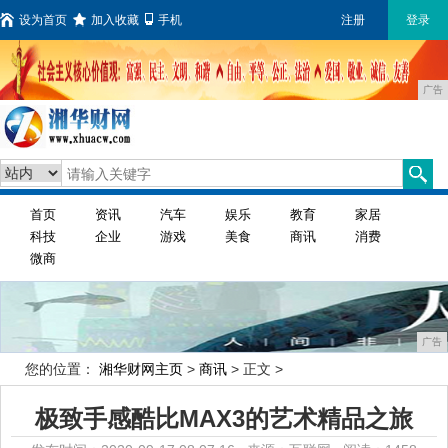
设为首页
加入收藏
手机
注册
登录
广告
首页
资讯
汽车
娱乐
教育
家居
科技
企业
游戏
美食
商讯
消费
微商
广告
您的位置：
湘华财网主页
>
商讯
> 正文 >
极致手感酷比MAX3的艺术精品之旅