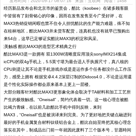
发布时间：2020-09-17 08:07:16 来源：互联网
阅读：1458
经历新品发布会和北京市的鉴赏会，酷比（koobee）在诸多顾客眼
中皆留有了刻骨铭心的印像，因而在发售发售至今广受好评，在
MAX3热销促销闲暇也禁不住令人担忧酷比的生产能力难题，殊不知
在桂林地区，酷比MAX3并未货车配货，连真机也没有就早已预购出
来54台，这早已足够证实酷比MAX3的积淀和风采。
酷比MAX3是一款拥有 双1300W清晰度应用顶尖sonyIMX214集成
icCPU的双4g手机上，5.5英寸堪为最合适人手执握尺寸，真八核的
CPU则是让其不论是手机游戏亦或是是运作多个任务都没什么工作压
力，感受上拥有 根据安卓4.4.2深层订制的Didoos4.0，不论是运用還
是个性化实际操作都会原来基本上更上一层楼。
大部分顾客针对酷比MAX3更形象化体会取决于TA材料和加工工艺所
产生的极致触感。“Oneisall”，简约代表着一切。这一核心理念被酷
比竭力青睐，在以前几款酷比手机中得到反映，来到
MAX3，“Oneisall”也是被演译来到完美。为了更好地把关键点融进到
最好的手机金属复合材料钛镁铝合金上，酷比自始至终把其核心理念
落实在其中，制成品出门前一年就因此废料了三个版本号，甘愿時间