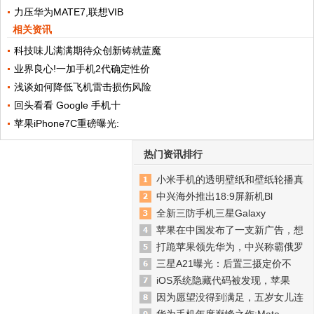
力压华为MATE7,联想VIB
相关资讯
科技味儿满满期待众创新铸就蓝魔
业界良心!一加手机2代确定性价
浅谈如何降低飞机雷击损伤风险
回头看看 Google 手机十
苹果iPhone7C重磅曝光:
热门资讯排行
小米手机的透明壁纸和壁纸轮播真
中兴海外推出18:9屏新机Bl
全新三防手机三星Galaxy
苹果在中国发布了一支新广告，想
打跪苹果领先华为，中兴称霸俄罗
三星A21曝光：后置三摄定价不
iOS系统隐藏代码被发现，苹果
因为愿望没得到满足，五岁女儿连